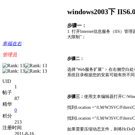
windows2003下 IIS
步骤一：
1.
打开Internet信息服务（IIS
大限制”；
幸福在右
管理员
步骤二：
选择”Web服务扩展” > 在右侧空白处右”键
系统目录根据您的安装可能有所不同
UID
1
帖子
步骤三：
使用文本编辑器打开C:\Windows
87
精华
找到Location =“/LM/W3SVC/Filter
0
积分
找到Location =”/LM/W3SVC/Fi
213
注册时间
如果需要压缩动态文件，则将HcDoDynam
2011-8-16