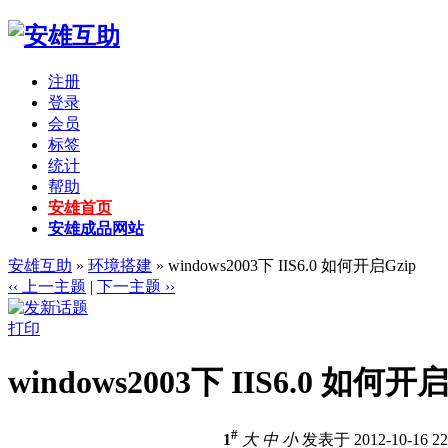
注册
登录
会员
标签
统计
帮助
安雄首页
安雄成品网站
安雄互助
»
环境搭建
» windows2003下 IIS6.0 如何开启Gzip
‹‹ 上一主题
|
下一主题 ››
打印
windows2003下 IIS6.0 如何开启
#
1
大
中
小
发表于 2012-10-16 2