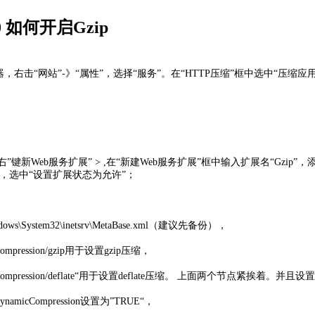
6.0 如何开启Gzip
）管理器，右击“网站”-》“属性”，选择“服务”。在“HTTP压缩”框中选中“
新Web服务扩展” > ,在“新建Web服务扩展”框中输入扩展名“Gzip”，添加“要求的文件”
，选中“设置扩展状态为允许”；
\System32\inetsrv\MetaBase.xml（建议先备份），
s/Compression/gzip用于设置gzip压缩，
lters/Compression/deflate“用于设置deflate压缩。 上面两个节点紧挨着。
icCompression设置为”TRUE“，