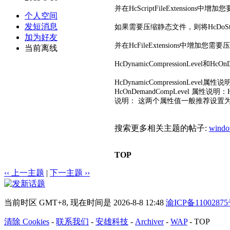
并在HcScriptFileExtension
个人空间
发短消息
如果需要压缩静态文件，则将HcDoStaticCo
加为好友
并在HcFileExtensions中增加您
当前离线
HcDynamicCompressionLevel
和HcOn
HcDynamicCompressionLevel
属性说明：Hc
HcOnDemandCompLevel
属性说明：HcOn
说明： 这两个属性值一般推荐设置为
搜索更多相关主题的帖子:
windo
TOP
‹‹ 上一主题
|
下一主题 ››
当前时区 GMT+8, 现在时间是 2026-8-8 12:48
渝ICP备11002875
清除 Cookies
-
联系我们
-
安雄科技
-
Archiver
-
WAP
-
TOP